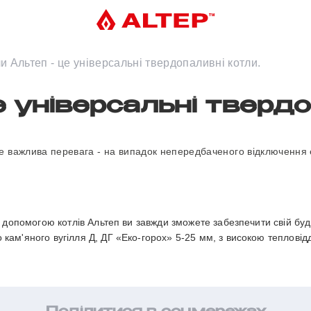
и Альтеп - це універсальні твердопаливні котли.
е універсальні твердо
уже важлива перевага - на випадок непередбаченого відключення 
за допомогою котлів Альтеп ви завжди зможете забезпечити свій бу
ам'яного вугілля Д, ДГ «Еко-горох» 5-25 мм, з високою тепловідда