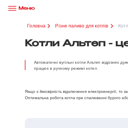
Меню
Головна
Різне паливо для котлів
Котл
Котли Альтеп - ц
Автоматичні вугільні котли Альтеп відрізняє д
працює в ручному режимі котел.
Якщо є ймовірність відключення електроенергії, то 
Оптимальна робота котла при спалюванні бурого або к