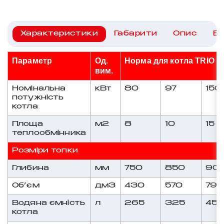
Характеристики
Габарити
Опис
Ві
Параметр
Од.
Норма для котла TRIO U
вим.
Номінальна
кВт
80
97
150
потужність
котла
Площа
м2
8
10
15
теплообмінника
Розміри топки
Глибина
мм
750
850
90
Об’єм
дм3
430
570
79
Водяна ємність
л
265
325
455
котла