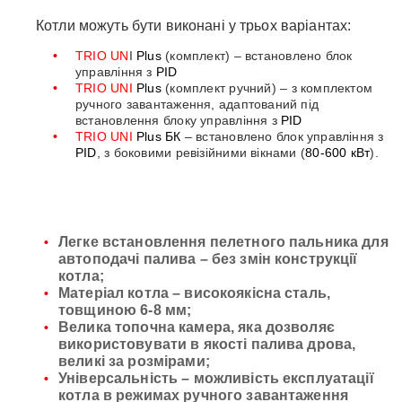
Котли можуть бути виконані у трьох варіантах:
TRIO UN
I
Plus
(комплект) – встановлено блок
управління з
PID
TRIO UNI
Plus
(комплект ручний) – з комплектом
ручного завантаження, адаптований під
встановлення блоку управління з
PID
TRIO UNI
Plus БК
– встановлено блок управління з
PID
, з боковими ревізійними вікнами (
80-600 кВт
).
Легке встановлення пелетного пальника для
автоподачі палива – без змін конструкції
котла;
Матеріал котла – високоякісна сталь,
товщиною 6-8 мм;
Велика топочна камера, яка дозволяє
використовувати в якості палива дрова,
великі за розмірами;
Універсальність – можливість експлуатації
котла в режимах ручного завантаження