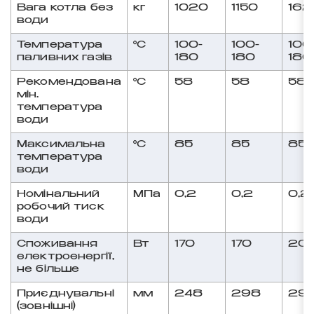
Вага котла без
кг
1020
1150
162
води
Температура
°C
100-
100-
100
паливних газів
180
180
180
Рекомендована
°C
58
58
58
мін.
температура
води
Максимальна
°C
85
85
85
температура
води
Номінальний
МПа
0,2
0,2
0,2
робочий тиск
води
Споживання
Вт
170
170
20
електроенергії,
не більше
Приєднувальні
мм
248
298
29
(зовнішні)