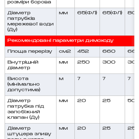
розміри борова
Діаметр
мм
65(ФЛ)
65(ФЛ)
80(
патрубків
мережевої води
(Ду)
Рекомендовані параметри димоходу
Площа перерізу
см2
452
660
66
Внутрішній
мм
250
300
30
діаметр
Висота
м
7
7
7
(мінімально
допустима)
Діаметр
мм
20
25
50(
патрубка під
запобіжний
клапан (Ду)
Діаметр
мм
20
25
25
штуцера зливу