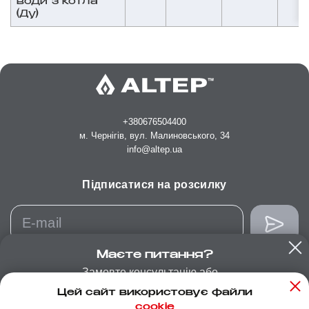
води з котла
(Ду)
+380676504400
м. Чернігів, вул. Малиновського, 34
info@altep.ua
Підписатися на розсилку
Маєте питання?
Замовте консультацію або
зателефонуйте нам:
Цей сайт використовує файли
+38 (067) 443 62 94
cookie