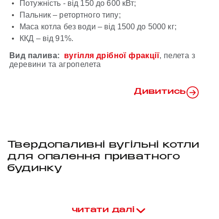
Потужність - від 150 до 600 кВт;
Пальник – ретортного типу;
Маса котла без води – від 1500 до 5000 кг;
ККД – від 91%.
Вид палива:
вугілля дрібної фракції
, пелета з
деревини та агропелета
Дивитись
Твердопаливні вугільні котли
для опалення приватного
будинку
Витрати на опалення приватного будинку можуть значно
зменшитися, якщо використовувати твердопаливний котел на
вугіллі замість електроенергії. Такий котел є ефективним та
читати далі
економічним рішенням для обігріву вашого житла.