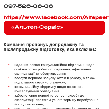
097-528-36-36
https://www.facebook.com/Altepser
«Альтеп-Сервіс»
Компанія пропонує допродажну та
післяпродажну підготовку, яка включає:
надання повної консультаційної підтримки щодо
особливостей роботи обладнання, ефективної
експлуатації та обслуговування;
послуги першого запуску котлів в роботу, а також
подальшого сезонного запуску;
консультаційну підтримку щодо сезонного
консервування обладнання;
забезпечення повної готовності виробу до
експлуатації протягом усього терміну перебування
його у споживача;
оперативне постачання запчастин і комплектуючих,