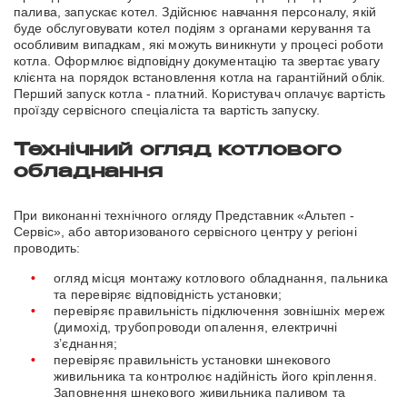
палива, запускає котел. Здійснює навчання персоналу, якій
буде обслуговувати котел подіям з органами керування та
особливим випадкам, які можуть виникнути у процесі роботи
котла. Оформлює відповідну документацію та звертає увагу
клієнта на порядок встановлення котла на гарантійний облік.
Перший запуск котла - платний. Користувач оплачує вартість
проїзду сервісного спеціаліста та вартість запуску.
Технічний огляд котлового
обладнання
При виконанні технічного огляду Представник «Альтеп -
Сервіс», або авторизованого сервісного центру у регіоні
проводить:
огляд місця монтажу котлового обладнання, пальника
та перевіряє відповідність установки;
перевіряє правильність підключення зовнішніх мереж
(димохід, трубопроводи опалення, електричні
з’єднання;
перевіряє правильність установки шнекового
живильника та контролює надійність його кріплення.
Заповнення шнекового живильника паливом та