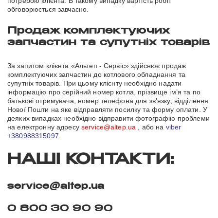
потребою клієнта. В такому випадку вартість робіт
обговорюється завчасно.
Продаж комплектуючих
запчастин та супутніх товарів
За запитом клієнта «Альтеп - Сервіс» здійснює продаж
комплектуючих запчастин до котлового обладнання та
супутніх товарів. При цьому клієнту необхідно надати
інформацію про серійний номер котла, прізвище ім’я та по
батькові отримувача, номер телефона для зв’язку, відділення
Нової Пошти на яке відправляти посилку та форму оплати. У
деяких випадках необхідно відправити фотографію проблеми
на електронну адресу
service@altep.ua
, або на
viber
+380988315097.
НАШІ КОНТАКТИ:
service@altep.ua
0 800 30 90 90