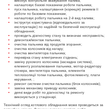
виконує контрольне зважування палива;
налаштовує базові показники роботи пальника;
пуск пальника, налаштування (корекція) режимів її
роботи по базовим показникам;
налаштовує роботу пальника на 2-й вид палива;
інструктує користувача (відповідального за
експлуатацію) по надійній та безпечній експлуатації
обладнання;
проводить діагностику стану та визначає несправність;
демонтаж/монтаж пальника;
очистка пальника від продуктів згорання;
очистка колосників від нагару;
очистка вентилятора пальника;
перевірка стану електричних з’єднань;
заміну рухомого колосника (каскадна система),
елементу розпалювання пальника, мотор-редуктору
стокера, вентилятора пальника, елементів
теплоізоляції топки пальника, фотоелементу, плати
керування, ;
ремонт системи очистки пальника (блок колосників);
заміна механізму приводу колосників;
деякі види робіт по діагностиці та ремонту
виконуються у стаціонарі.
Технічний огляд котлового обладнання може проводиться за