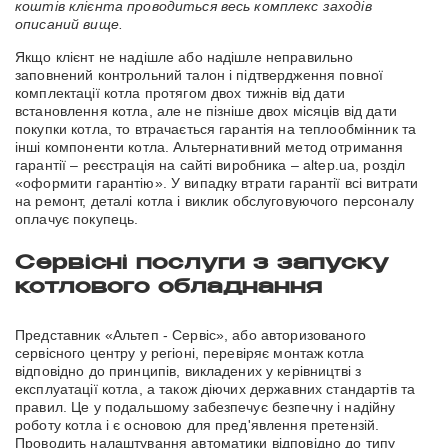
коштів клієнта проводиться весь комплекс заходів
описаний вище.
Якщо клієнт не надішле або надішле неправильно
заповнений контрольний талон і підтвердження повної
комплектації котла протягом двох тижнів від дати
встановлення котла, але не пізніше двох місяців від дати
покупки котла, то втрачається гарантія на теплообмінник та
інші компоненти котла. Альтернативний метод отримання
гарантії – реєстрація на сайті виробника – altep.ua, розділ
«оформити гарантію». У випадку втрати гарантії всі витрати
на ремонт, деталі котла і виклик обслуговуючого персоналу
оплачує покупець.
Сервісні послуги з запуску
котлового обладнання
Представник «Альтеп - Сервіс», або авторизованого
сервісного центру у регіоні, перевіряє монтаж котла
відповідно до принципів, викладених у керівництві з
експлуатації котла, а також діючих державних стандартів та
правил. Це у подальшому забезпечує безпечну і надійну
роботу котла і є основою для пред'явлення претензій.
Проводить налаштування автоматики відповідно до типу