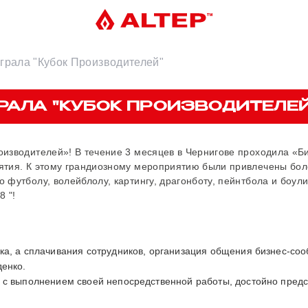
грала "Кубок Производителей"
РАЛА "КУБОК ПРОИЗВОДИТЕЛЕЙ
изводителей»! В течение 3 месяцев в Чернигове проходила «Би
ятия. К этому грандиозному мероприятию были привлечены бол
 футболу, волейблолу, картингу, драгонботу, пейнтбола и боул
8 "!
а, а сплачивания сотрудников, организация общения бизнес-сооб
енко.
у с выполнением своей непосредственной работы, достойно пред