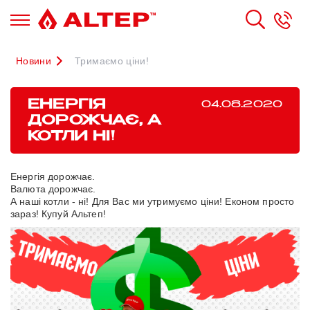
Новини
Тримаємо ціни!
ЕНЕРГІЯ
04.08.2020
ДОРОЖЧАЄ, А
КОТЛИ НІ!
Енергія дорожчає.
Валюта дорожчає.
А наші котли - ні! Для Вас ми утримуємо ціни! Економ просто
зараз! Купуй Альтеп!