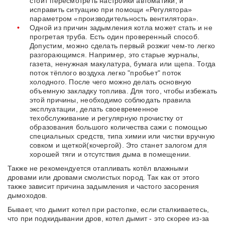
стоит пересмотреть настройки автоматики, и
исправить ситуацию при помощи «Регулятора»
параметром «производительность вентилятора».
Одной из причин задымления котла может стать и не
прогретая труба. Есть один проверенный способ.
Допустим, можно сделать первый розжиг чем-то легко
разгорающимся. Например, это старые журналы,
газета, ненужная макулатура, бумага или щепа. Тогда
поток тёплого воздуха легко "пробьет" поток
холодного. После чего можно делать основную
объемную закладку топлива. Для того, чтобы избежать
этой причины, необходимо соблюдать правила
эксплуатации, делать своевременное
техобслуживание и регулярную прочистку от
образования большого количества сажи с помощью
специальных средств, типа химии или чистки вручную
совком и щеткой(кочергой). Это станет залогом для
хорошей тяги и отсутствия дыма в помещении.
Также не рекомендуется отапливать котёл влажными
дровами или дровами смолистых пород. Так как от этого
также зависит причина задымления и частого засорения
дымоходов.
Бывает, что дымит котел при растопке, если сталкиваетесь,
что при подкидывании дров, котел дымит - это скорее из-за