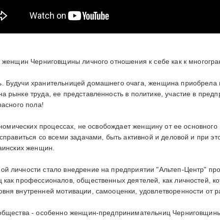
у женщин Черниговщины личного отношения к себе как к многогра
. Будучи хранительницей домашнего очага, женщина приобрела п
а рынке труда, ее представленность в политике, участие в пред
расного пола!
кономических процессах, не освобождает женщину от ее основного
справиться со всеми задачами, быть активной и деловой и при э
раинских женщин.
й личности стало внедрение на предприятии "Альтеп-Центр" прое
 как профессионалов, общественных деятелей, как личностей, ко
вня внутренней мотивации, самооценки, удовлетворенности от р
общества - особенно женщин-предпринимательниц Черниговщины,