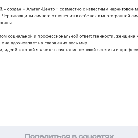
ай.» создан « Альтеп-Центр » совместно с известным черниговс
н Черниговщины личного отношения к себе как к многогранной ли
нщины.
мом социальной и профессиональной ответственности, женщина мо
ой она вдохновляет на свершения весь мир.
, идеей которой является сочетание женской эстетики и професс
Поделиться в соцсетях