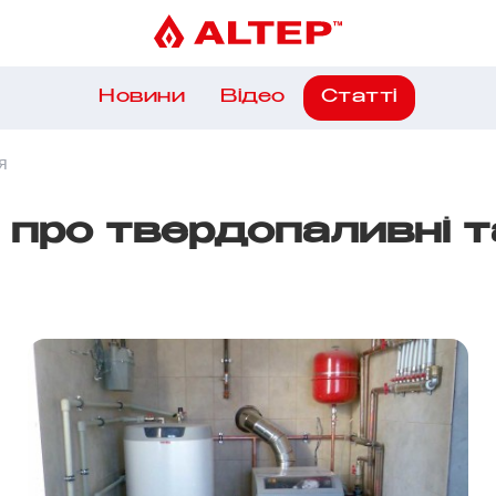
Новини
Вiдео
Статтi
я
про твердопаливні т