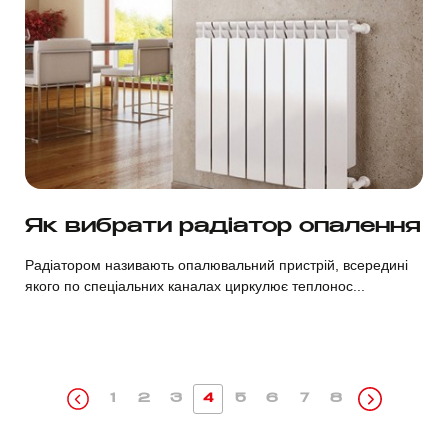
Дивитися
Як вибрати радіатор опалення
Радіатором називають опалювальний пристрій, всередині
якого по спеціальних каналах циркулює теплонос...
1
2
3
4
5
6
7
8